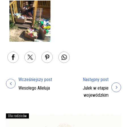
Wcześniejszy post
Następny post
Nawigacja
Wesołego Alleluja
Julek w etapie
wpisu
wojewódzkim
Dla rodziców
Podręczniki
na