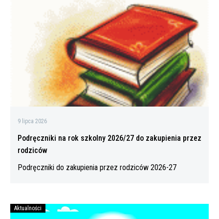
rok
szkolny
2026/27
do
zakupienia
przez
rodziców
9 lipca 2026
Podręczniki na rok szkolny 2026/27 do zakupienia przez
rodziców
Podręczniki do zakupienia przez rodziców 2026-27
Aktualności
Bezpiecznych