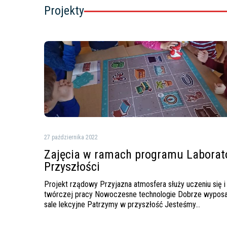
Projekty
Zajęcia
w
ramach
programu
Laboratoria
Przyszłości
27 października 2022
Zajęcia w ramach programu Laborat
Przyszłości
Projekt rządowy Przyjazna atmosfera służy uczeniu się i
twórczej pracy Nowoczesne technologie Dobrze wypos
sale lekcyjne Patrzymy w przyszłość Jesteśmy…