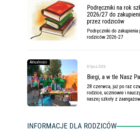
na
Podręczniki na rok sz
rok
2026/27 do zakupien
szkolny
przez rodziców
2026/27
do
Podręczniki do zakupienia
zakupienia
rodziców 2026-27
przez
rodziców
Biegi,
Aktualności
8 lipca 2026
a
w
Biegi, a w tle Nasz P
tle
28 czerwca, już po raz czw
Nasz
rodzice, uczniowie i naucz
Patron
naszej szkoły z zaangażo
włączyli się w obsługę IV 
INFORMACJE DLA RODZICÓW