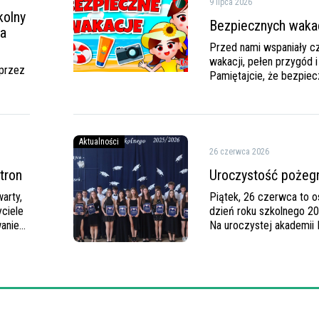
9 lipca 2026
wakacji
kolny
Bezpiecznych wakac
ia
Przed nami wspaniały c
wakacji, pełen przygód 
 przez
Pamiętajcie, że bezpie
jest najważniejsze, a
przestrzeganie prostyc
pozwoli Wam…
Uroczystość
Aktualności
26 czerwca 2026
pożegnania
atron
Uroczystość pożeg
arty,
Piątek, 26 czerwca to os
yciele
dzień roku szkolnego 2
waniem
Na uroczystej akademii 
Biegu…
Dyrektor podziękowała 
pracę wszystkim uczni