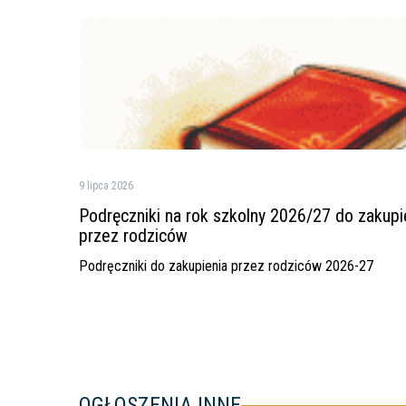
Podręczniki
na
rok
szkolny
2026/27
do
zakupienia
przez
rodziców
9 lipca 2026
Podręczniki na rok szkolny 2026/27 do zakupi
przez rodziców
Podręczniki do zakupienia przez rodziców 2026-27
OGŁOSZENIA INNE