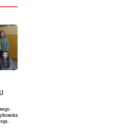
U
owego-
ętkowska
goga…