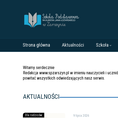
Strona główna
Aktualności
Szkoła
Witamy serdecznie
Redakcja www.spzarszyn.pl w imieniu nauczycieli i uczn
powitać wszystkich odwiedzających nasz serwis.
AKTUALNOŚCI
Podręczniki
Dla rodziców
9 lipca 2026