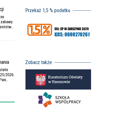
ji
Przekaż 1,5 % podatku
zas
i zabawy.
czeństwo
h zasad
nania
Zobacz także
tatni
025/2026.
Pani
za ciężką
om,…