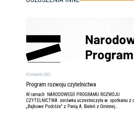
Program
rozwoju
czytelnictwa
8 listopada 2025
Program rozwoju czytelnictwa
W ramach NARODOWEGO PROGRAMU ROZWOJU
CZYTELNICTWA zerówka uczestniczyła w spotkaniu z c
„Bajkowe Podróże” z Panią A. Bieleń z Gminnej…