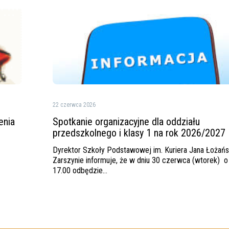
Spotkanie
organizacyjne
dla
oddziału
przedszkolnego
i
klasy
1
na
rok
22 czerwca 2026
2026/2027
enia
Spotkanie organizacyjne dla oddziału
przedszkolnego i klasy 1 na rok 2026/2027
Dyrektor Szkoły Podstawowej im. Kuriera Jana Łożań
Zarszynie informuje, że w dniu 30 czerwca (wtorek) o
17.00 odbędzie…