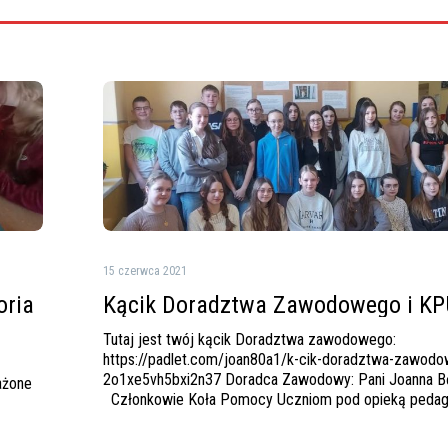
Kącik
Doradztwa
Zawodowego
i
KPU
15 czerwca 2021
oria
Kącik Doradztwa Zawodowego i KP
Tutaj jest twój kącik Doradztwa zawodowego:
https://padlet.com/joan80a1/k-cik-doradztwa-zawod
2o1xe5vh5bxi2n37 Doradca Zawodowy: Pani Joanna B
ażone
Członkowie Koła Pomocy Uczniom pod opieką peda