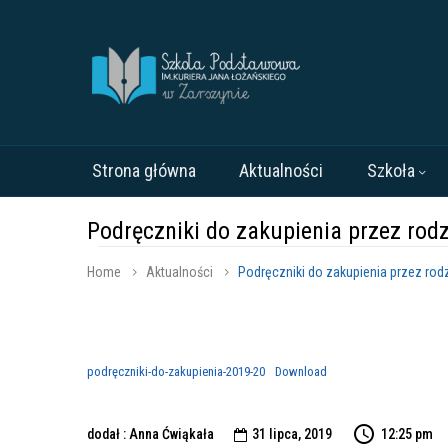
Strona główna
Aktualności
Szkoła
Podręczniki do zakupienia przez ro
Home
Aktualności
Podręczniki do zakupienia przez ro
podręczniki-do-zakupienia-2019-20
Download
dodał : Anna Ćwiąkała
31 lipca, 2019
12:25 pm
