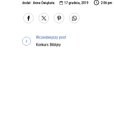
dodał : Anna Ćwiąkała
17 grudnia, 2019
2:06 pm

Wcześniejszy post
Nawigacja
Konkurs Biblijny
wpisu