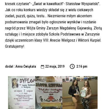
kresek czytanie”- „Świat w kawałkach”- Stanisław Wyspiański”.
Jak co roku konkurs wiedzy składał się z wielu ciekawych
zadań, puzzli, quizu, testu… Niezmiernie miłym akcentem
podsumowania zmagań było ogłoszenie wyników i rozdanie
nagród przez Wójta Gminy Zarszyn Magdalenę Gajewską. Złotą
sztalugę i I miejsce zdobyła Szkoła Podstawowa w Zarszynie
dzięki uczennicom klasy VIII: Anecie Wielgosz i Wiktorii Kurpiel.
Gratulujemy!
dodał : Anna Ćwiąkała
22 maja, 2019
2:16 pm
