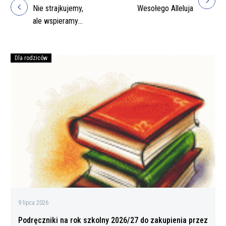
Nawigacja
Nie strajkujemy,
Wesołego Alleluja
wpisu
ale wspieramy
protest
nauczycieli!
Dla rodziców
Podręczniki
na
rok
szkolny
2026/27
do
zakupienia
przez
rodziców
9 lipca 2026
Podręczniki na rok szkolny 2026/27 do zakupienia przez