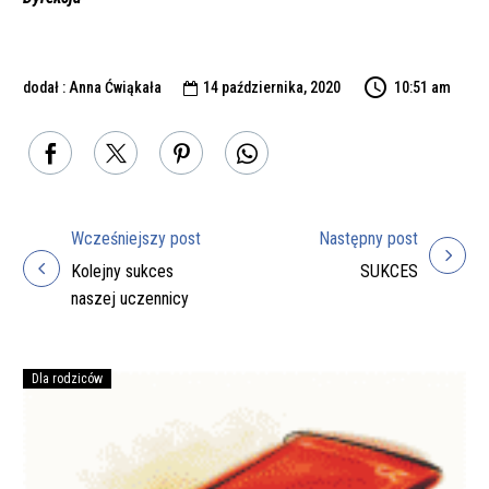
dodał : Anna Ćwiąkała
14 października, 2020
10:51 am

Wcześniejszy post
Następny post
Nawigacja
Kolejny sukces
SUKCES
wpisu
naszej uczennicy
Dla rodziców
Podręczniki
na
rok
szkolny