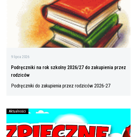
2026/27
do
zakupienia
przez
rodziców
9 lipca 2026
Podręczniki na rok szkolny 2026/27 do zakupienia przez
rodziców
Podręczniki do zakupienia przez rodziców 2026-27
Aktualności
Bezpiecznych
wakacji