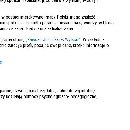
kę spotkań i konsultacji, co ułatwia wymianę wiedzy i
 w postaci interaktywnej mapy Polski, mogą znaleźć
min spotkania. Ponadto poradnia posiada bazę wiedzy, w której
ariusze zajęć. Będzie ona aktualizowana.
wejść na stronę
„Zawsze Jest Jakieś Wyjście”
. W zakładce
ępnie założyć profil, podając swoje dane, krótką informację o
ne
parcie, dzwoniąc na bezpłatna, całodobową infolinię
rzy udzielają pomocy psychologiczno- pedagogicznej.