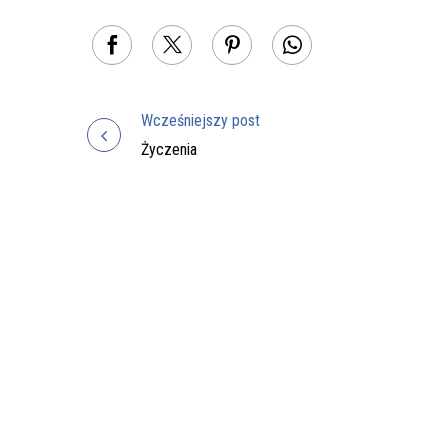
Wcześniejszy post
Nawigacja
Życzenia
wpisu