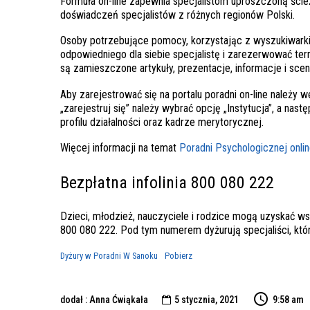
Formuła on-line zapewnia specjalistom uproszczoną ścież
doświadczeń specjalistów z różnych regionów Polski.
Osoby potrzebujące pomocy, korzystając z wyszukiwarki
odpowiedniego dla siebie specjalistę i zarezerwować ter
są zamieszczone artykuły, prezentacje, informacje i scen
Aby zarejestrować się na portalu poradni on-line należy 
„zarejestruj się” należy wybrać opcję „Instytucja”, a nast
profilu działalności oraz kadrze merytorycznej.
Więcej informacji na temat
Poradni Psychologicznej onli
Bezpłatna infolinia 800 080 222
Dzieci, młodzież, nauczyciele i rodzice mogą uzyskać ws
800 080 222. Pod tym numerem dyżurują specjaliści, któ
Dyżury w Poradni W Sanoku
Pobierz
dodał : Anna Ćwiąkała
5 stycznia, 2021
9:58 am
