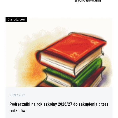
wpisu
wychowawcami
Dla rodziców
Podręczniki
na
rok
szkolny
2026/27
do
zakupienia
przez
rodziców
9 lipca 2026
Podręczniki na rok szkolny 2026/27 do zakupienia przez
rodziców