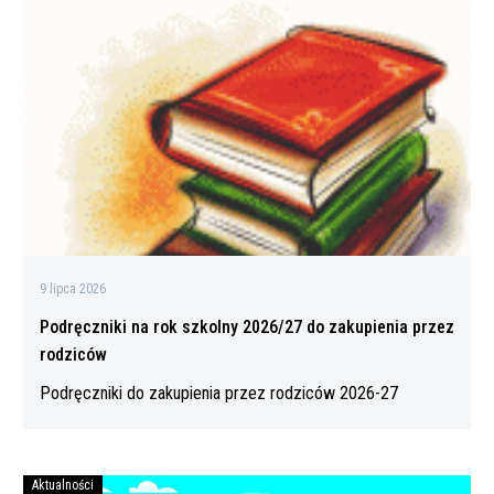
na
rok
szkolny
2026/27
do
zakupienia
przez
rodziców
9 lipca 2026
Podręczniki na rok szkolny 2026/27 do zakupienia przez
rodziców
Podręczniki do zakupienia przez rodziców 2026-27
Aktualności
Bezpiecznych