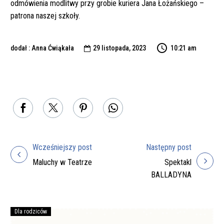
odmówienia modlitwy przy grobie kuriera Jana Łożańskiego –
patrona naszej szkoły.
dodał : Anna Ćwiąkała
29 listopada, 2023
10:21 am

Wcześniejszy post
Następny post
Nawigacja
Maluchy w Teatrze
Spektakl
wpisu
BALLADYNA
Dla rodziców
Podręczniki