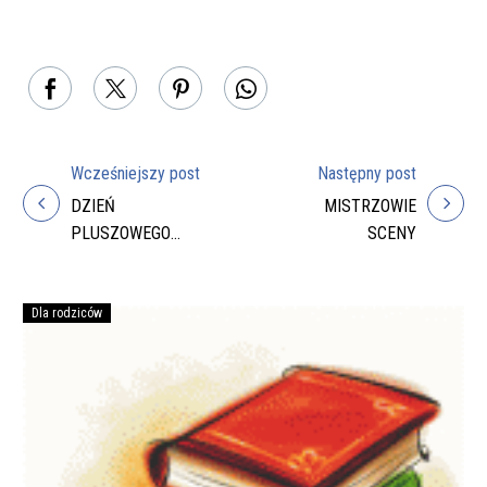
Wcześniejszy post
Następny post
Nawigacja
DZIEŃ
MISTRZOWIE
wpisu
PLUSZOWEGO
SCENY
MISIA W
PRZEDSZKOLU
Dla rodziców
Podręczniki
na
rok
szkolny
2026/27
do
zakupienia