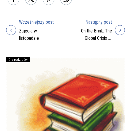
Wcześniejszy post
Następny post
Nawigacja
Zajęcia w
On the Brink: The
wpisu
listopadzie
Global Crisis of
Endangered
Species
Dla rodziców
Podręczniki
na
rok
szkolny
2026/27
do
zakupienia
przez
rodziców