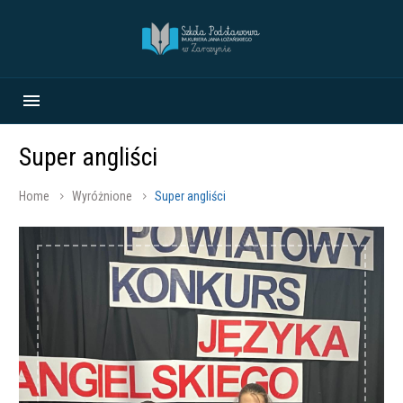
Super angliści
Home
Wyróżnione
Super angliści