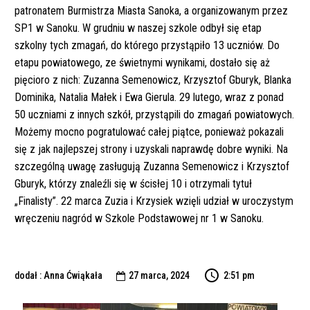
patronatem Burmistrza Miasta Sanoka, a organizowanym przez
SP1 w Sanoku. W grudniu w naszej szkole odbył się etap
szkolny tych zmagań, do którego przystąpiło 13 uczniów. Do
etapu powiatowego, ze świetnymi wynikami, dostało się aż
pięcioro z nich: Zuzanna Semenowicz, Krzysztof Gburyk, Blanka
Dominika, Natalia Małek i Ewa Gierula. 29 lutego, wraz z ponad
50 uczniami z innych szkół, przystąpili do zmagań powiatowych.
Możemy mocno pogratulować całej piątce, ponieważ pokazali
się z jak najlepszej strony i uzyskali naprawdę dobre wyniki. Na
szczególną uwagę zasługują Zuzanna Semenowicz i Krzysztof
Gburyk, którzy znaleźli się w ścisłej 10 i otrzymali tytuł
„Finalisty”. 22 marca Zuzia i Krzysiek wzięli udział w uroczystym
wręczeniu nagród w Szkole Podstawowej nr 1 w Sanoku.
dodał : Anna Ćwiąkała
27 marca, 2024
2:51 pm
