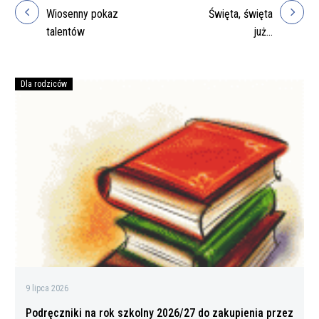
Nawigacja
Wiosenny pokaz
Święta, święta
wpisu
talentów
już…
Dla rodziców
Podręczniki
na
rok
szkolny
2026/27
do
zakupienia
przez
rodziców
9 lipca 2026
Podręczniki na rok szkolny 2026/27 do zakupienia przez