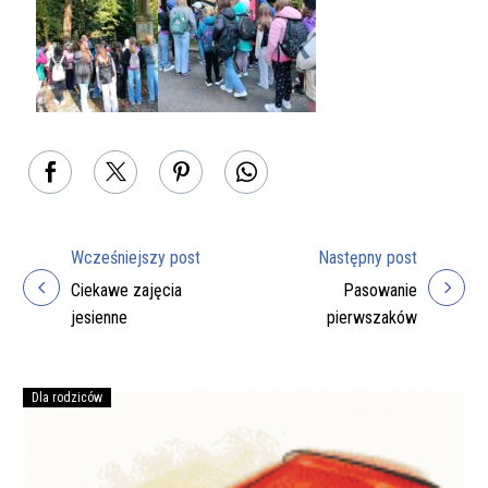
Wcześniejszy post
Następny post
Nawigacja
Ciekawe zajęcia
Pasowanie
wpisu
jesienne
pierwszaków
Dla rodziców
Podręczniki
na
rok
szkolny