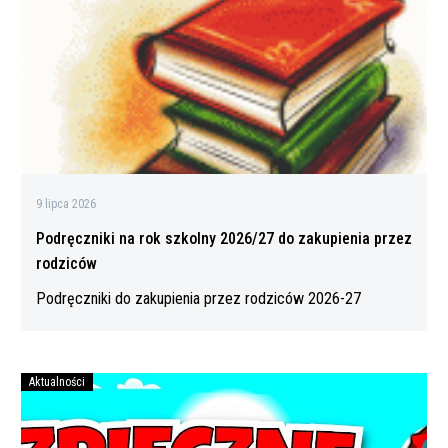
2026/27
do
zakupienia
przez
rodziców
9 lipca 2026
Podręczniki na rok szkolny 2026/27 do zakupienia przez
rodziców
Podręczniki do zakupienia przez rodziców 2026-27
Aktualności
Bezpiecznych
wakacji