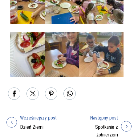
Wcześniejszy post
Następny post
Nawigacja
Dzień Ziemi
Spotkanie z
wpisu
żołnierzem