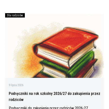
Dla rodziców
Podręczniki
na
rok
szkolny
2026/27
do
zakupienia
przez
rodziców
9 lipca 2026
Podręczniki na rok szkolny 2026/27 do zakupienia przez
rodziców
Podręczniki do zakupienia przez rodziców 2026-27