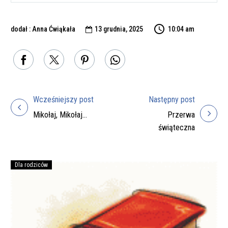
dodał : Anna Ćwiąkała
13 grudnia, 2025
10:04 am

Wcześniejszy post
Następny post
Nawigacja
Mikołaj, Mikołaj…
Przerwa
wpisu
świąteczna
Dla rodziców
Podręczniki
na
rok
szkolny
2026/27