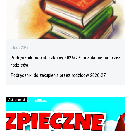
do
zakupienia
przez
rodziców
9 lipca 2026
Podręczniki na rok szkolny 2026/27 do zakupienia przez
rodziców
Podręczniki do zakupienia przez rodziców 2026-27
Aktualności
Bezpiecznych
wakacji