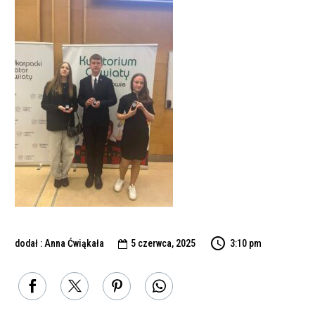
dodał : Anna Ćwiąkała
5 czerwca, 2025
3:10 pm
