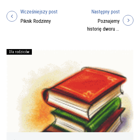
Wcześniejszy post
Następny post
Nawigacja
Piknik Rodzinny
Poznajemy
wpisu
historię dworu w
Posadzie
Zarszyńskiej
Dla rodziców
Podręczniki
na
rok
szkolny
2026/27
do
zakupienia
przez
rodziców