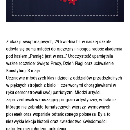
Z okazji świąt majowych, 29 kwietnia br. w naszej szkole
odbyła się pełna miłości do ojczyzny i niosąca radość akademia
pod hasłem „Pamięć jest w nas…” Uroczystość upamiętniła
ważne rocznice: Święto Pracy, Dzień Flagi oraz uchwalenie
Konstytucji 3 maja.
Uczniowie młodszych klas i dzieci z oddziałów przedszkolnych
w pięknych strojach z biało – czerwonymi chorągiewkami w
ręku demonstrowali swój patriotyzm. Młodzi artyści
zaprezentowali wzruszający program artystyczny, w trakcie
którego nie zabrakło tematycznych wierszy, wymownych
piosenek oraz wspaniale odtańczonego poloneza. Była to
niezwykła lekcja historii oraz świadectwo świadomości
patriotycznej młodego pokolenia.