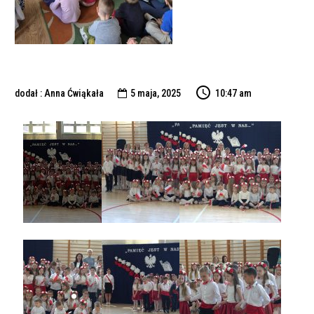
dodał : Anna Ćwiąkała
5 maja, 2025
10:47 am
