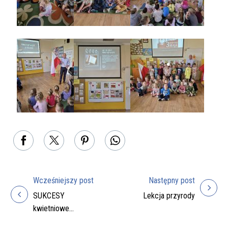
Wcześniejszy post
Następny post
Nawigacja
SUKCESY
Lekcja przyrody
wpisu
kwietniowe
naszych uczniów!!!