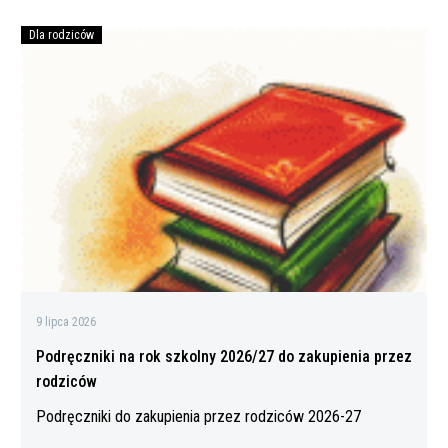
Dla rodziców
Podręczniki
na
rok
szkolny
2026/27
do
zakupienia
przez
rodziców
9 lipca 2026
Podręczniki na rok szkolny 2026/27 do zakupienia przez
rodziców
Podręczniki do zakupienia przez rodziców 2026-27