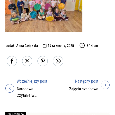
dodał : Anna Ćwiąkała
17 września, 2025
3:14 pm

Wcześniejszy post
Następny post
Nawigacja
Narodowe
Zajęcia szachowe
wpisu
Czytanie w
Gminnej Bibliotece
Publicznej w
Zarszynie
Dla rodziców