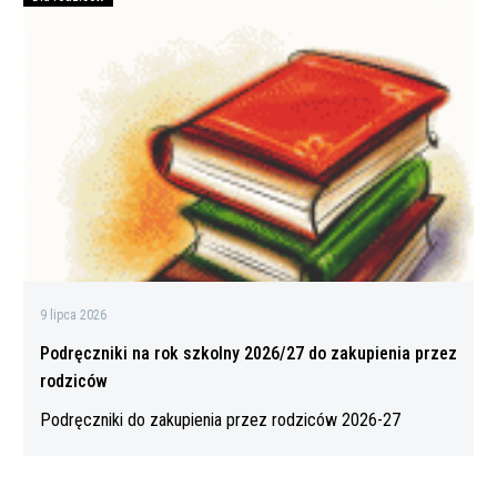
Podręczniki
na
rok
szkolny
2026/27
do
zakupienia
przez
rodziców
9 lipca 2026
Podręczniki na rok szkolny 2026/27 do zakupienia przez
rodziców
Podręczniki do zakupienia przez rodziców 2026-27