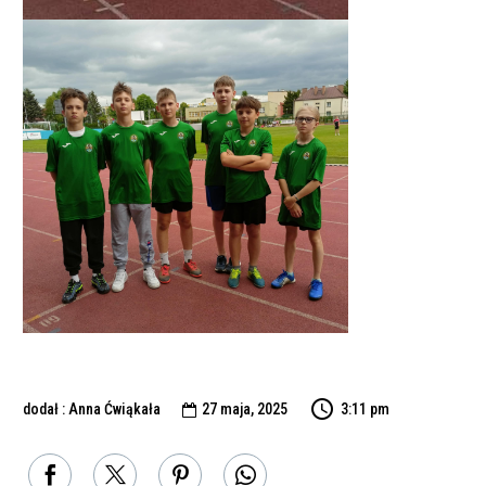
dodał : Anna Ćwiąkała
27 maja, 2025
3:11 pm
