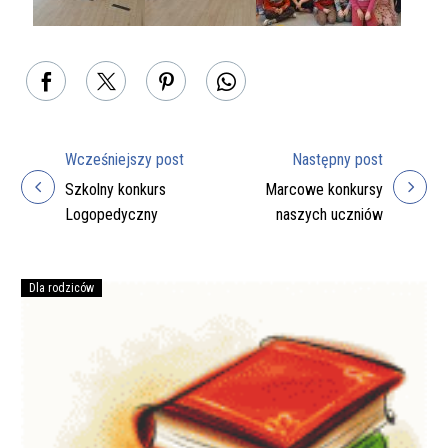
Wcześniejszy post
Następny post
Nawigacja
Szkolny konkurs
Marcowe konkursy
wpisu
Logopedyczny
naszych uczniów
Dla rodziców
Podręczniki
na
rok
szkolny
2026/27
do
zakupienia