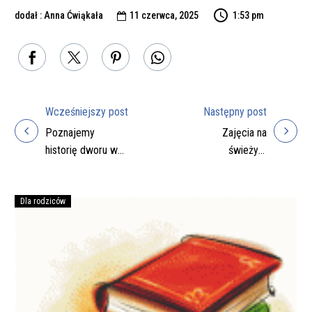
dodał : Anna Ćwiąkała
11 czerwca, 2025
1:53 pm

Wcześniejszy post
Następny post
Nawigacja
Poznajemy
Zajęcia na
wpisu
historię dworu w
świeżym
Posadzie
powietrzu
Zarszyńskiej
Dla rodziców
Podręczniki
na
rok
szkolny
2026/27
do
zakupienia