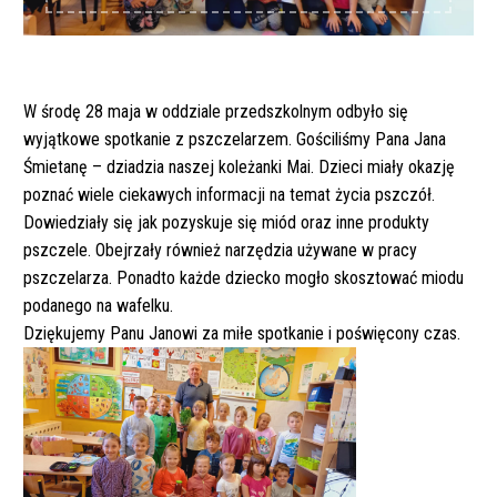
W środę 28 maja w oddziale przedszkolnym odbyło się
wyjątkowe spotkanie z pszczelarzem. Gościliśmy Pana Jana
Śmietanę – dziadzia naszej koleżanki Mai. Dzieci miały okazję
poznać wiele ciekawych informacji na temat życia pszczół.
Dowiedziały się jak pozyskuje się miód oraz inne produkty
pszczele. Obejrzały również narzędzia używane w pracy
pszczelarza. Ponadto każde dziecko mogło skosztować miodu
podanego na wafelku.
Dziękujemy Panu Janowi za miłe spotkanie i poświęcony czas.