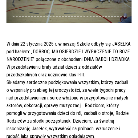
W dniu 22 stycznia 2025 r. w naszej Szkole odbyły się JASEŁKA
pod hasłem: „DOBROĆ, MIŁOSIERDZIE I WYBACZENIE TO BOŻE
NARODZENIE” połączone z obchodami DNIA BABCI I DZIADKA.
W przedstawieniu brały udział dzieci z oddziałów
przedszkolnych oraz uczniowie klas I-III.
Składamy serdeczne podziękowania wszystkim, którzy zadbali
o wspaniały przebieg tej uroczystości, za wiele tygodni pracy
nad przedstawieniem, serce włożone w przygotowanie małych
aktorów, dekoracji, oprawy muzycznej… Rodzicom, którzy
pomogli w przygotowaniu dzieci do ról, zadbali o stroje, Radzie
Rodziców za słodki poczęstunek. Dzieciom, za świetną
inscenizację Jasełek, wytrwałość na próbach, wzruszenie i
radość jaką sprawiły wszystkim oglądającym.