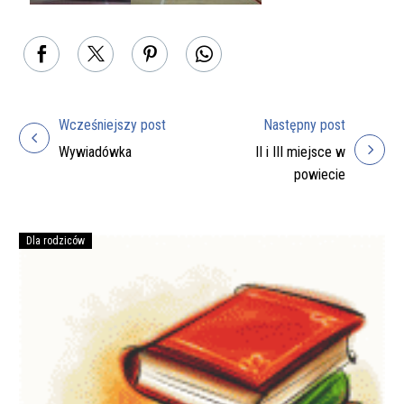
Wcześniejszy post
Następny post
Nawigacja
Wywiadówka
II i III miejsce w
wpisu
powiecie
Dla rodziców
Podręczniki
na
rok
szkolny
2026/27
do
zakupienia
przez