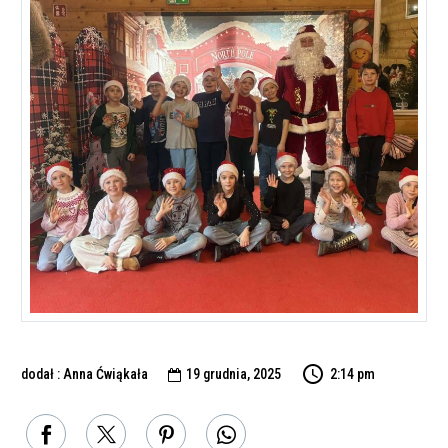
dodał : Anna Ćwiąkała
19 grudnia, 2025
2:14 pm
