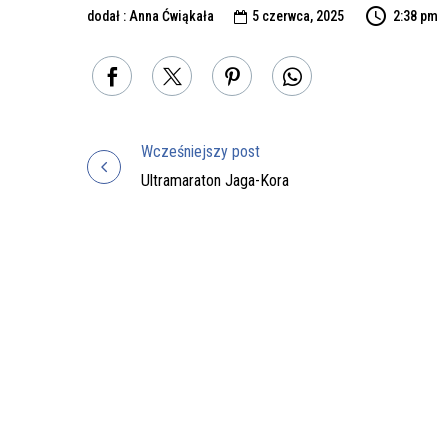
dodał : Anna Ćwiąkała
5 czerwca, 2025
2:38 pm

Wcześniejszy post
Nawigacja
Ultramaraton Jaga-Kora
wpisu