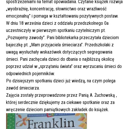
spostrzeżeniami na temat opowiadania. Czytanie książek rozwija
„wyobraźnię, koncentrację, słownictwo oraz wrażliwość
emocjonalną” i pomaga w kształtowaniu pozytywnych postaw.
W dniu 18 września dzieci z oddziału przedszkolnego 0a
uczestniczyły w pierwszym spotkaniu czytelniczym pt.
„Poznajemy zawody”. Pani bibliotekarka przeczytała dzieciom
bajeczkę pt. „Mam przyjaciela śmieciarza”. Przedszkolaki z
uwagą wysłuchały wskazówek dotyczących segregowania
śmieci. Pani zachęcała dzieci do dbania o najbliższą okolicę
poprzez udział w „sprzątaniu świata” oraz wyrzucaniu śmieci do
odpowiednich pojemników.
Po dzisiejszym spotkaniu dzieci już wiedzą, na czym polega
zawód śmieciarza.
Zajęcia zostały przeprowadzone przez Panią A. Żuchowską ,
której serdecznie dziękujemy za ciekawe spotkanie oraz za
wręczenie dzieciom pamiątkowych zakładek do książek.