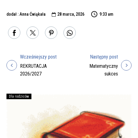
dodał : Anna Ćwiąkała
28 marca, 2026
9:33 am

Wcześniejszy post
Następny post
Nawigacja
REKRUTACJA
Matematyczny
wpisu
2026/2027
sukces
Dla rodziców
Podręczniki
na
rok
szkolny
2026/27
do