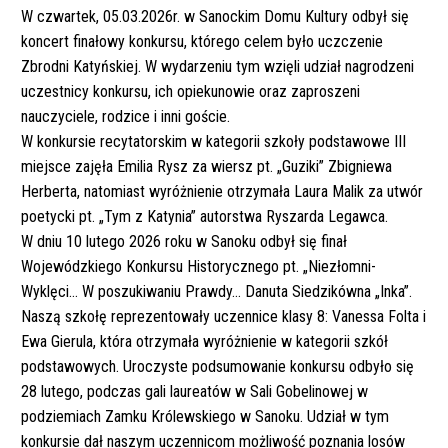
W czwartek, 05.03.2026r. w Sanockim Domu Kultury odbył się
koncert finałowy konkursu, którego celem było uczczenie
Zbrodni Katyńskiej. W wydarzeniu tym wzięli udział nagrodzeni
uczestnicy konkursu, ich opiekunowie oraz zaproszeni
nauczyciele, rodzice i inni goście.
W konkursie recytatorskim w kategorii szkoły podstawowe III
miejsce zajęła Emilia Rysz za wiersz pt. „Guziki” Zbigniewa
Herberta, natomiast wyróżnienie otrzymała Laura Malik za utwór
poetycki pt. „Tym z Katynia” autorstwa Ryszarda Legawca.
W dniu 10 lutego 2026 roku w Sanoku odbył się finał
Wojewódzkiego Konkursu Historycznego pt. „Niezłomni-
Wyklęci… W poszukiwaniu Prawdy… Danuta Siedzikówna „Inka”.
Naszą szkołę reprezentowały uczennice klasy 8: Vanessa Folta i
Ewa Gierula, która otrzymała wyróżnienie w kategorii szkół
podstawowych. Uroczyste podsumowanie konkursu odbyło się
28 lutego, podczas gali laureatów w Sali Gobelinowej w
podziemiach Zamku Królewskiego w Sanoku. Udział w tym
konkursie dał naszym uczennicom możliwość poznania losów