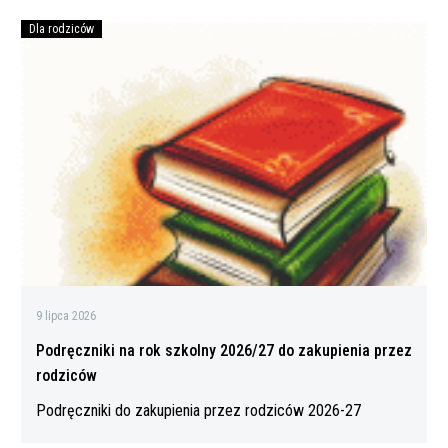
„INICJATYWA”
Dla rodziców
Podręczniki
na
rok
szkolny
2026/27
do
zakupienia
przez
rodziców
9 lipca 2026
Podręczniki na rok szkolny 2026/27 do zakupienia przez
rodziców
Podręczniki do zakupienia przez rodziców 2026-27