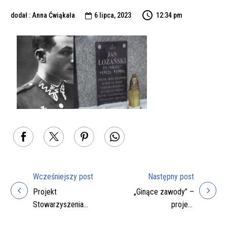
dodał : Anna Ćwiąkała
6 lipca, 2023
12:34 pm

Wcześniejszy post
Następny post
Nawigacja
Projekt
„Ginące zawody” –
wpisu
Stowarzyszenia
projekt
„INICJATYWA”
Stowarzyszenia