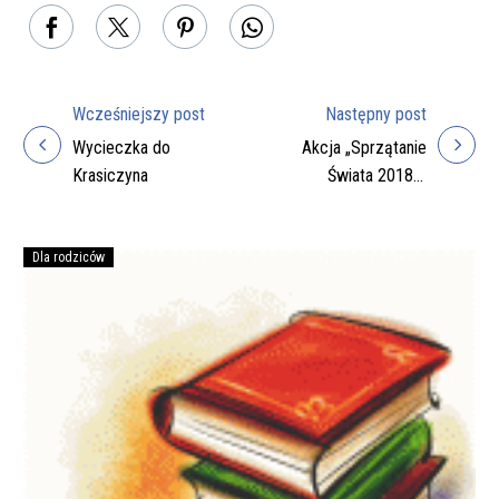
Wcześniejszy post
Następny post
Nawigacja
Wycieczka do
Akcja „Sprzątanie
wpisu
Krasiczyna
Świata 2018” i
Rajd Jesienny
Dla rodziców
Podręczniki
na
rok
szkolny
2026/27
do
zakupienia
przez
rodziców