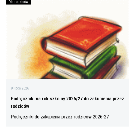
konfliktu”
Dla rodziców
Podręczniki
na
rok
szkolny
2026/27
do
zakupienia
przez
rodziców
9 lipca 2026
Podręczniki na rok szkolny 2026/27 do zakupienia przez
rodziców
Podręczniki do zakupienia przez rodziców 2026-27