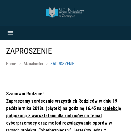
ZAPROSZENIE
Home
Aktualności
ZAPROSZENIE
Szanowni Rodzice!
Zapraszamy serdecznie wszystkich Rodziców w dniu 19
października 2018r. (piątek) na godzinę 16.45
na
prelekcję
połączoną z warsztatami dla rodziców na temat
cyberprzemocy oraz metod rozwiązywania sporów
w
ramach projektu „Cyberbezpieczni”. Jesteśmy jedną z