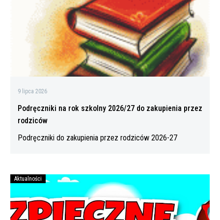
2026/27
do
zakupienia
przez
rodziców
9 lipca 2026
Podręczniki na rok szkolny 2026/27 do zakupienia przez
rodziców
Podręczniki do zakupienia przez rodziców 2026-27
Aktualności
Bezpiecznych
wakacji