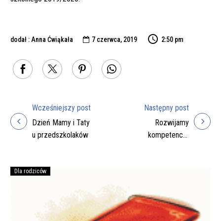
dodał : Anna Ćwiąkała
7 czerwca, 2019
2:50 pm

Wcześniejszy post
Następny post
Nawigacja
Dzień Mamy i Taty
Rozwijamy
wpisu
u przedszkolaków
kompetencje
cyfrowe w Gminie
Zarszyn
Dla rodziców
Podręczniki
na
rok
szkolny