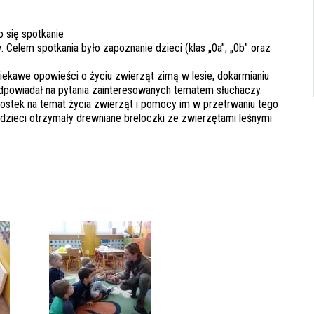
 się spotkanie
w
. Celem spotkania było zapoznanie dzieci (klas „0a”, „0b” oraz
 ciekawe opowieści o życiu zwierząt zimą w lesie, dokarmianiu
dpowiadał na pytania zainteresowanych tematem słuchaczy.
wostek na temat życia zwierząt i pomocy im w przetrwaniu tego
 dzieci otrzymały drewniane breloczki ze zwierzętami leśnymi