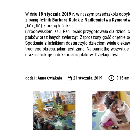
W dniu
18 stycznia 2019 r.
w naszym przedszkolu odbyło
z panią
leśnik Barbarą Kułak z Nadleśnictwa Rymanó
„Ia” i „Ib”) z pracą leśnika
i środowiskiem lasu. Pani leśnik przygotowała dla dzieci
ptaków oraz innych zwierząt. Zaproszony gość chętnie o
Spotkanie z leśnikiem dostarczyło dzieciom wielu cieka
trudnego okresu, jakim jest zima. Na pamiątkę wszystkie
oraz instrukcję o dokarmianiu ptaków. DziękujemyJ
dodał : Anna Ćwiąkała
21 stycznia, 2019
9:15 am
