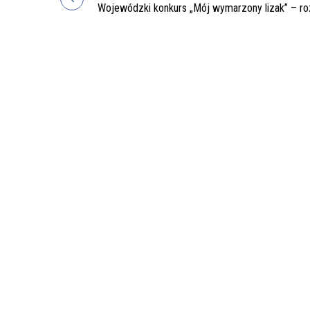
Nawigacja
Wojewódzki konkurs „Mój wymarzony lizak” – ro
wpisu