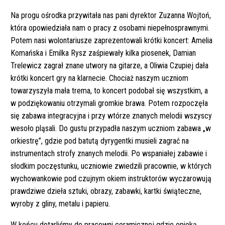
Na progu ośrodka przywitała nas pani dyrektor Zuzanna Wojtoń,
która opowiedziała nam o pracy z osobami niepełnosprawnymi.
Potem nasi wolontariusze zaprezentowali krótki koncert: Amelia
Komańska i Emilka Rysz zaśpiewały kilka piosenek, Damian
Trelewicz zagrał znane utwory na gitarze, a Oliwia Czupiej dała
krótki koncert gry na klarnecie. Chociaż naszym uczniom
towarzyszyła mała trema, to koncert podobał się wszystkim, a
w podziękowaniu otrzymali gromkie brawa. Potem rozpoczęła
się zabawa integracyjna i przy wtórze znanych melodii wszyscy
wesoło pląsali. Do gustu przypadła naszym uczniom zabawa „w
orkiestrę”, gdzie pod batutą dyrygentki musieli zagrać na
instrumentach strofy znanych melodii. Po wspaniałej zabawie i
słodkim poczęstunku, uczniowie zwiedzili pracownie, w których
wychowankowie pod czujnym okiem instruktorów wyczarowują
prawdziwe dzieła sztuki, obrazy, zabawki, kartki świąteczne,
wyroby z gliny, metalu i papieru.
W końcu dotarliśmy do pracowni ceramicznej gdzie opieką