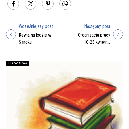
Wcześniejszy post
Następny post
Nawigacja
Rewia na lodzie w
Organizacja pracy
wpisu
Sanoku
10-23 kwietnia
2019r.
Dla rodziców
Podręczniki
na
rok
szkolny
2026/27
do
zakupienia
przez
rodziców