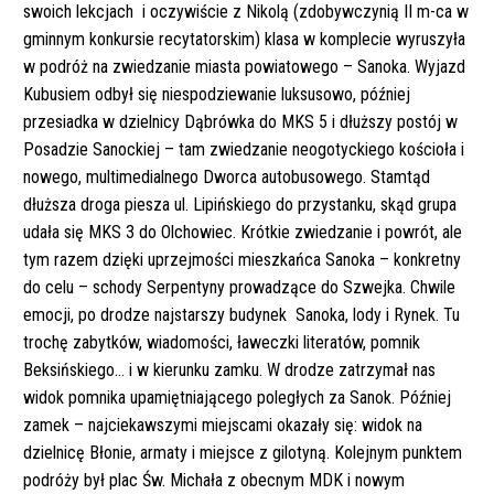
swoich lekcjach i oczywiście z Nikolą (zdobywczynią II m-ca w
gminnym konkursie recytatorskim) klasa w komplecie wyruszyła
w podróż na zwiedzanie miasta powiatowego – Sanoka. Wyjazd
Kubusiem odbył się niespodziewanie luksusowo, później
przesiadka w dzielnicy Dąbrówka do MKS 5 i dłuższy postój w
Posadzie Sanockiej – tam zwiedzanie neogotyckiego kościoła i
nowego, multimedialnego Dworca autobusowego. Stamtąd
dłuższa droga piesza ul. Lipińskiego do przystanku, skąd grupa
udała się MKS 3 do Olchowiec. Krótkie zwiedzanie i powrót, ale
tym razem dzięki uprzejmości mieszkańca Sanoka – konkretny
do celu – schody Serpentyny prowadzące do Szwejka. Chwile
emocji, po drodze najstarszy budynek Sanoka, lody i Rynek. Tu
trochę zabytków, wiadomości, ławeczki literatów, pomnik
Beksińskiego… i w kierunku zamku. W drodze zatrzymał nas
widok pomnika upamiętniającego poległych za Sanok. Później
zamek – najciekawszymi miejscami okazały się: widok na
dzielnicę Błonie, armaty i miejsce z gilotyną. Kolejnym punktem
podróży był plac Św. Michała z obecnym MDK i nowym