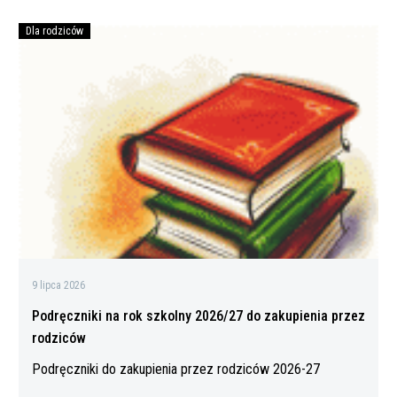
Dla rodziców
Podręczniki
na
rok
szkolny
2026/27
do
zakupienia
przez
rodziców
9 lipca 2026
Podręczniki na rok szkolny 2026/27 do zakupienia przez
rodziców
Podręczniki do zakupienia przez rodziców 2026-27