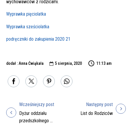
wychowawców z rodzicami.
Wyprawka pięciolatka
Wyprawka sześciolatka
podręczniki do zakupienia 2020 21
dodał : Anna Ćwiąkała
5 sierpnia, 2020
11:13 am

Wcześniejszy post
Następny post
Nawigacja
Dyżur oddziału
List do Rodziców
wpisu
przedszkolnego w
sierpniu 2020r.