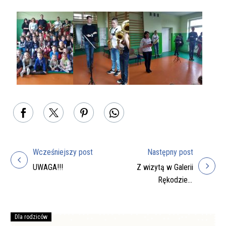
Wcześniejszy post
Następny post
Nawigacja
UWAGA!!!
Z wizytą w Galerii
wpisu
Rękodzieła
Artystycznego w
Zarszynie.
Dla rodziców
Podręczniki