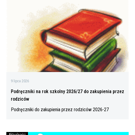
na
rok
szkolny
2026/27
do
zakupienia
przez
rodziców
9 lipca 2026
Podręczniki na rok szkolny 2026/27 do zakupienia przez
rodziców
Podręczniki do zakupienia przez rodziców 2026-27
Aktualności