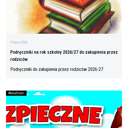
zakupienia
przez
rodziców
9 lipca 2026
Podręczniki na rok szkolny 2026/27 do zakupienia przez
rodziców
Podręczniki do zakupienia przez rodziców 2026-27
Aktualności
Bezpiecznych
wakacji