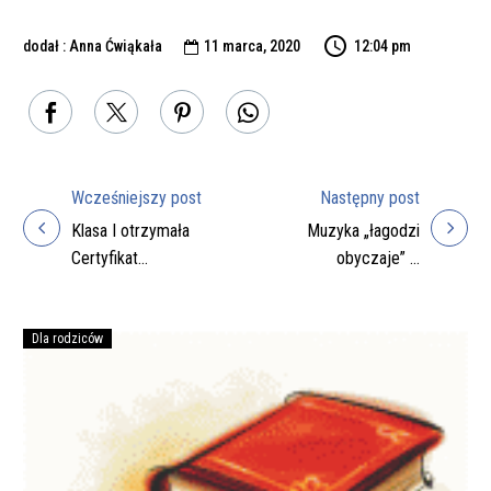
dodał : Anna Ćwiąkała
11 marca, 2020
12:04 pm

Wcześniejszy post
Następny post
Nawigacja
Klasa I otrzymała
Muzyka „łagodzi
wpisu
Certyfikat
obyczaje” –
potwierdzający
spotkanie z
uczestnictwo w XI
kapelmistrzem
edycji Akademii
Dla rodziców
Podręczniki
Bezpiecznego
na
Puchatka !
rok
szkolny
2026/27
do