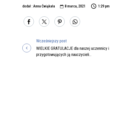
dodał : Anna Ćwiąkała
8 marca, 2021
1:29 pm

Wcześniejszy post
Nawigacja
WIELKIE GRATULACJE dla naszej uczennicy i
przygotowujących ją nauczycieli…
wpisu