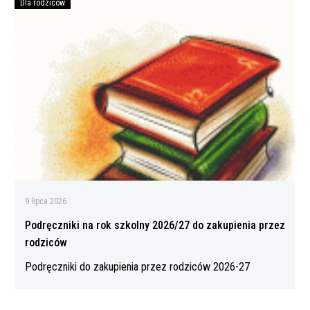
Dla rodziców
Podręczniki
na
rok
szkolny
2026/27
do
zakupienia
przez
rodziców
9 lipca 2026
Podręczniki na rok szkolny 2026/27 do zakupienia przez
rodziców
Podręczniki do zakupienia przez rodziców 2026-27