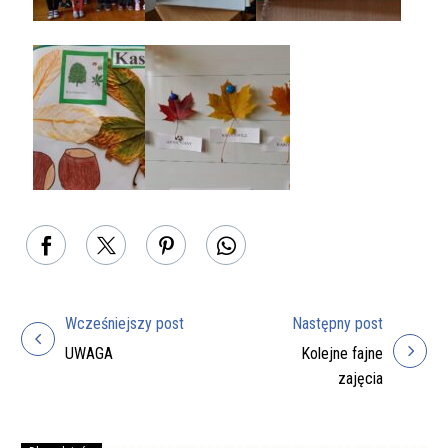
Wcześniejszy post
Następny post
Nawigacja
UWAGA
Kolejne fajne
wpisu
zajęcia