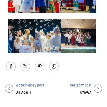
Wcześniejszy post
Następny post
Nawigacja
Dla Adasia
UWAGA
wpisu