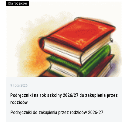
Dla rodziców
Podręczniki
na
rok
szkolny
2026/27
do
zakupienia
przez
rodziców
9 lipca 2026
Podręczniki na rok szkolny 2026/27 do zakupienia przez
rodziców
Podręczniki do zakupienia przez rodziców 2026-27