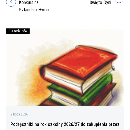
Nawigacja
Konkurs na
Święto Dyni
wpisu
Sztandar i Hymn –
wyniki
Dla rodziców
Podręczniki
na
rok
szkolny
2026/27
do
zakupienia
przez
rodziców
9 lipca 2026
Podręczniki na rok szkolny 2026/27 do zakupienia przez