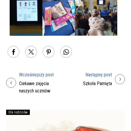
Wcześniejszy post
Następny post
Nawigacja
Ciekawe zajęcia
Szkoła Pamięta
wpisu
naszych uczniów
Dla rodziców
Podręczniki
na
rok