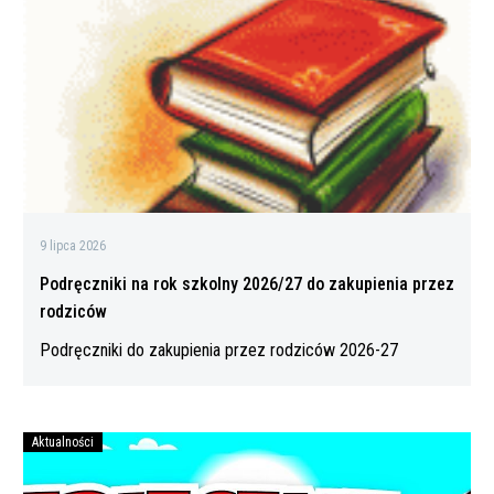
szkolny
2026/27
do
zakupienia
przez
rodziców
9 lipca 2026
Podręczniki na rok szkolny 2026/27 do zakupienia przez
rodziców
Podręczniki do zakupienia przez rodziców 2026-27
Aktualności
Bezpiecznych
wakacji