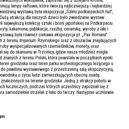
owadzonych wykopalisk, zapoznać się z dziejami Krosna,
nują lampy naftowe, które tworzą najliczniejszą i najbardziej
wiedzaną wystawą była ekspozycja „Szkło podkarpackich hut”,
 Dużą atrakcją dla naszych dzieci było zwiedzanie wystaw
i największą kolekcję sztuki i broni japońskiej na Podkarpaciu
ty, kakemona, publikacje, rzeźby, ceramikę, wyroby z laki i
ną wystawą była również ciekawa ekspozycja pt. „Pax Romana”.
ch z terenu Imperium Rzymskiego oraz z obszarów znajdujących
wyroby wyspecjalizowanych rzemieślników, monety, oraz
i się do skansenu w Trzcinicy, gdzie nasza młodzież mogła
d znanych z terenu Polski, która powstała w początkach epoki
 teren grodziska oraz teren parku archeologicznego leżącego u
 do pawilonu wystawowego z przestrzenną salą ekspozycyjną,
zewodnika o życiu ludzi zamieszkujących obecną osadę.
nalezionych na terenie grodziska. Jedną z atrakcji pobytu w
ach łuczniczych, podczas których uczestnicy zapoznali się z
ora samodzielnie strzelali z łuku do tarczy. Następnie uczniowie
 pm