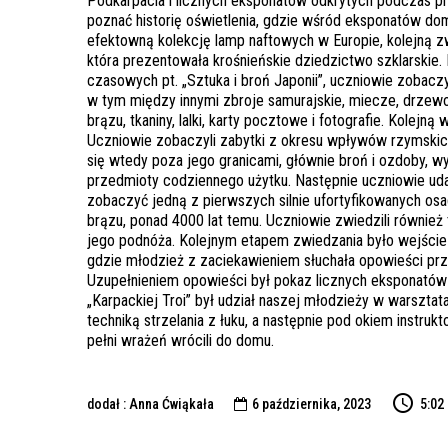
Podkarpacia i licznych eksponatów odkrytych podczas pr
poznać historię oświetlenia, gdzie wśród eksponatów domi
efektowną kolekcję lamp naftowych w Europie, kolejną z
która prezentowała krośnieńskie dziedzictwo szklarskie.
czasowych pt. „Sztuka i broń Japonii”, uczniowie zobaczyl
w tym między innymi zbroje samurajskie, miecze, drzewory
brązu, tkaniny, lalki, karty pocztowe i fotografie. Kolej
Uczniowie zobaczyli zabytki z okresu wpływów rzymski
się wtedy poza jego granicami, głównie broń i ozdoby, 
przedmioty codziennego użytku. Następnie uczniowie udal
zobaczyć jedną z pierwszych silnie ufortyfikowanych osa
brązu, ponad 4000 lat temu. Uczniowie zwiedzili również
jego podnóża. Kolejnym etapem zwiedzania było wejście
gdzie młodzież z zaciekawieniem słuchała opowieści pr
Uzupełnieniem opowieści był pokaz licznych eksponatów z
„Karpackiej Troi” był udział naszej młodzieży w warsztat
techniką strzelania z łuku, a następnie pod okiem instrukt
pełni wrażeń wrócili do domu.
dodał : Anna Ćwiąkała
6 października, 2023
5:02
