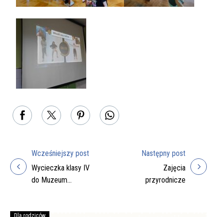
Wcześniejszy post
Następny post
Nawigacja
Wycieczka klasy IV
Zajęcia
wpisu
do Muzeum
przyrodnicze
Podkarpackiego w
Krośnie i
„Karpackiej Troi” w
Dla rodziców