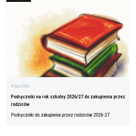
Podręczniki
Trzcinicy
na
rok
szkolny
2026/27
do
zakupienia
przez
rodziców
9 lipca 2026
Podręczniki na rok szkolny 2026/27 do zakupienia przez
rodziców
Podręczniki do zakupienia przez rodziców 2026-27