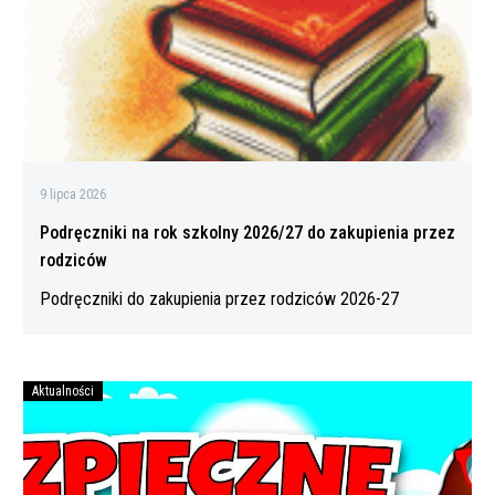
do
zakupienia
przez
rodziców
9 lipca 2026
Podręczniki na rok szkolny 2026/27 do zakupienia przez
rodziców
Podręczniki do zakupienia przez rodziców 2026-27
Aktualności
Bezpiecznych
wakacji