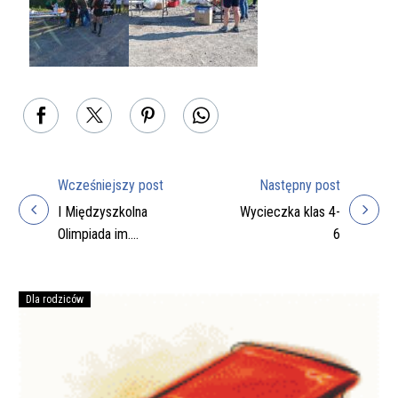
Wcześniejszy post
Następny post
Nawigacja
I Międzyszkolna
Wycieczka klas 4-
wpisu
Olimpiada im.
6
Kuriera Jana
Łożańskiego
Dla rodziców
Podręczniki
na
rok
szkolny
2026/27