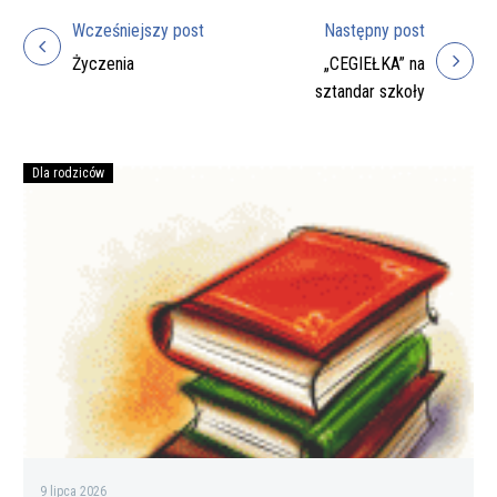
Wcześniejszy post
Następny post
Nawigacja
Życzenia
„CEGIEŁKA” na
wpisu
sztandar szkoły
Dla rodziców
Podręczniki
na
rok
szkolny
2026/27
do
zakupienia
przez
rodziców
9 lipca 2026