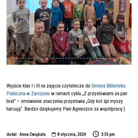
Wyjście klas I i III na zajęcia czytelnicze do
Gminna Biblioteka
Publiczna w Zarszynie
w ramach cyklu „Z przysłowiami za pan
brat” – omówienie znaczenia przysłowia „Gdy kot śpi myszy
harcują”. Bardzo dziękujemy Pani Agnieszce za współpracę:)
dodał : Anna Ćwiąkała
8 stycznia, 2024
3:35 pm
