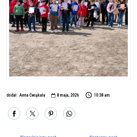
dodał : Anna Ćwiąkała
8 maja, 2026
10:38 am
