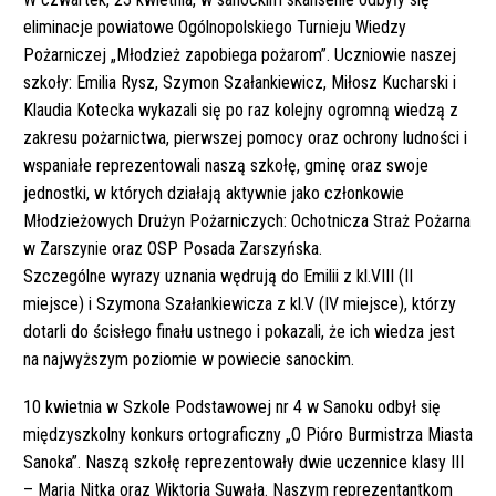
eliminacje powiatowe Ogólnopolskiego Turnieju Wiedzy
Pożarniczej „Młodzież zapobiega pożarom”. Uczniowie naszej
szkoły: Emilia Rysz, Szymon Szałankiewicz, Miłosz Kucharski i
Klaudia Kotecka wykazali się po raz kolejny ogromną wiedzą z
zakresu pożarnictwa, pierwszej pomocy oraz ochrony ludności i
wspaniałe reprezentowali naszą szkołę, gminę oraz swoje
jednostki, w których działają aktywnie jako członkowie
Młodzieżowych Drużyn Pożarniczych: Ochotnicza Straż Pożarna
w Zarszynie oraz OSP Posada Zarszyńska.
Szczególne wyrazy uznania wędrują do Emilii z kl.VIII (II
miejsce) i Szymona Szałankiewicza z kl.V (IV miejsce), którzy
dotarli do ścisłego finału ustnego i pokazali, że ich wiedza jest
na najwyższym poziomie w powiecie sanockim.
10 kwietnia w Szkole Podstawowej nr 4 w Sanoku odbył się
międzyszkolny konkurs ortograficzny „O Pióro Burmistrza Miasta
Sanoka”. Naszą szkołę reprezentowały dwie uczennice klasy III
– Maria Nitka oraz Wiktoria Suwała. Naszym reprezentantkom