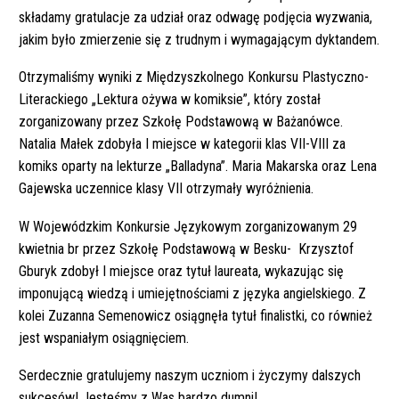
składamy gratulacje za udział oraz odwagę podjęcia wyzwania,
jakim było zmierzenie się z trudnym i wymagającym dyktandem.
Otrzymaliśmy wyniki z Międzyszkolnego Konkursu Plastyczno-
Literackiego „Lektura ożywa w komiksie”, który został
zorganizowany przez Szkołę Podstawową w Bażanówce.
Natalia Małek zdobyła I miejsce w kategorii klas VII-VIII za
komiks oparty na lekturze „Balladyna”. Maria Makarska oraz Lena
Gajewska uczennice klasy VII otrzymały wyróżnienia.
W Wojewódzkim Konkursie Językowym zorganizowanym 29
kwietnia br przez Szkołę Podstawową w Besku- Krzysztof
Gburyk zdobył I miejsce oraz tytuł laureata, wykazując się
imponującą wiedzą i umiejętnościami z języka angielskiego. Z
kolei Zuzanna Semenowicz osiągnęła tytuł finalistki, co również
jest wspaniałym osiągnięciem.
Serdecznie gratulujemy naszym uczniom i życzymy dalszych
sukcesów! Jesteśmy z Was bardzo dumni!