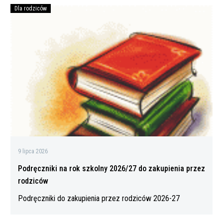
Dla rodziców
Podręczniki
na
rok
szkolny
2026/27
do
zakupienia
przez
rodziców
9 lipca 2026
Podręczniki na rok szkolny 2026/27 do zakupienia przez
rodziców
Podręczniki do zakupienia przez rodziców 2026-27