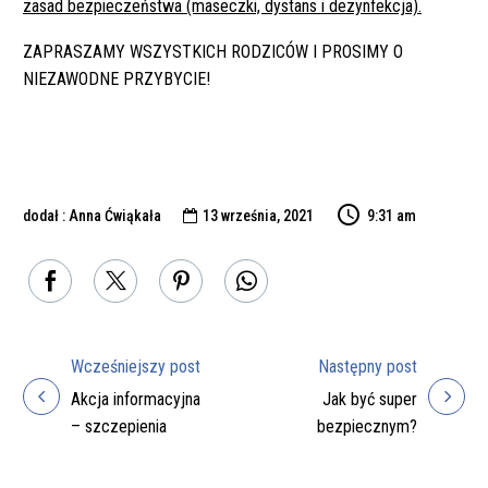
zasad bezpieczeństwa (maseczki, dystans i dezynfekcja).
ZAPRASZAMY WSZYSTKICH RODZICÓW I PROSIMY O
NIEZAWODNE PRZYBYCIE!
dodał : Anna Ćwiąkała
13 września, 2021
9:31 am

Wcześniejszy post
Następny post
Nawigacja
Akcja informacyjna
Jak być super
wpisu
– szczepienia
bezpiecznym?