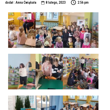
dodał : Anna Ćwiąkała
8 lutego, 2023
2:56 pm
