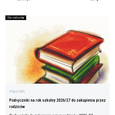
2023/2024
Dla rodziców
Podręczniki
na
rok
szkolny
2026/27
do
zakupienia
przez
rodziców
9 lipca 2026
Podręczniki na rok szkolny 2026/27 do zakupienia przez
rodziców