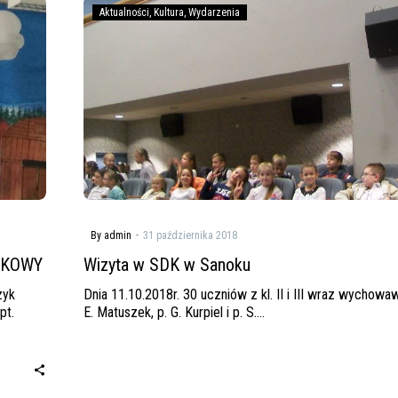
Wizyta
Aktualności
Kultura
Wydarzenia
w
SDK
w
Sanoku
-
By admin
31 października 2018
ŁKOWY
Wizyta w SDK w Sanoku
zyk
Dnia 11.10.2018r. 30 uczniów z kl. II i III wraz wychowa
pt.
E. Matuszek, p. G. Kurpiel i p. S….