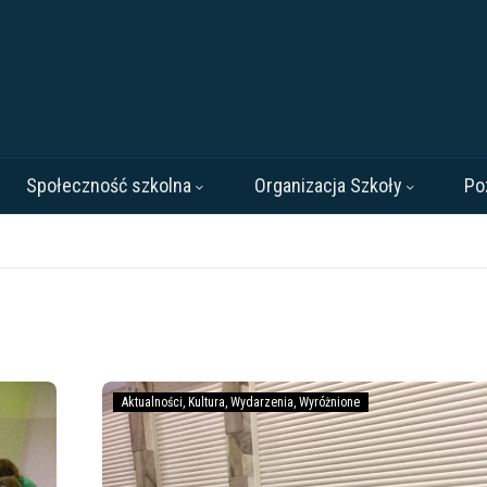
Społeczność szkolna
Organizacja Szkoły
Po
Sukces
Aktualności
Kultura
Wydarzenia
Wyróżnione
!!!