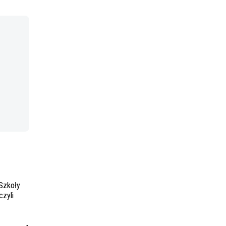
 Szkoły
zyli