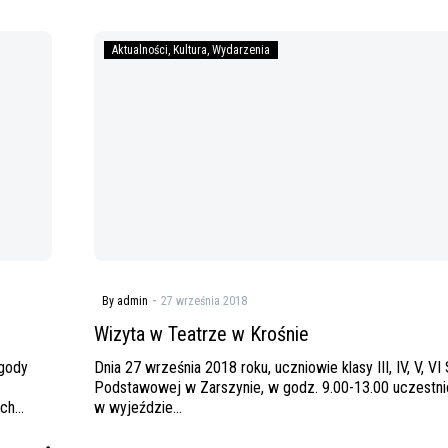
Wizyta
Aktualności
Kultura
Wydarzenia
w
Teatrze
w
Krośnie
-
By admin
27 września 2018
Wizyta w Teatrze w Krośnie
ygody
Dnia 27 września 2018 roku, uczniowie klasy III, IV, V, VI
Podstawowej w Zarszynie, w godz. 9.00-13.00 uczestnic
ach…
w wyjeździe…