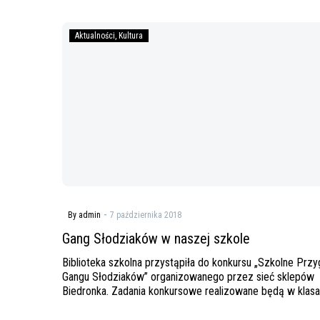
Gang
Aktualności
Kultura
Słodziaków
w
naszej
szkole
-
By admin
7 października 2018
Gang Słodziaków w naszej szkole
Biblioteka szkolna przystąpiła do konkursu „Szkolne Prz
Gangu Słodziaków” organizowanego przez sieć sklepów
Biedronka. Zadania konkursowe realizowane będą w klas